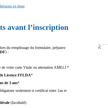
hésions en ligne
s avant l’inscription
 lors du remplissage du formulaire, préparez
PDF
) :
e de votre carte Vitale ou attestation AMELI *
e de Licence FFLDA
*
ins de 3 ans
*
bligatoire seulement si certificat entre 1an et
édérale
(facultatif)